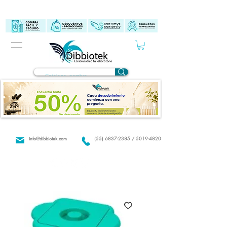
info@dibbiotek.com
(55) 6837-2385 / 5019-4820