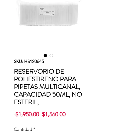
SKU: HS120645
RESERVORIO DE
POLIESTIRENO PARA
PIPETAS MULTICANAL,
CAPACIDAD 50ML, NO
ESTERIL,
Precio
Precio
 $1,950.00 
$1,560.00
de
oferta
Cantidad
*