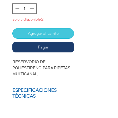
Solo 5 disponible(s)
Agregar al carrito
Pagar
RESERVORIO DE
POLIESTIRENO PARA PIPETAS
MULTICANAL,
CAPACIDAD 50ML,
ESPECIFICACIONES
NO ESTERIL,
TÉCNICAS
PAQUETE CON 100 PIEZAS
RESERVORIO DE POLIESTIRENO
PARA PIPETAS MULTICANAL,