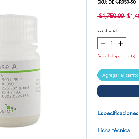
SKU: DBK-R050-50
Prec
 $1,750.00 
$1,4
Cantidad
*
Solo 1 disponible(s)
Agregar al carrito
Especificaciones
RNASA A, >70/UM
Ficha técnica
MARCA: GOLD