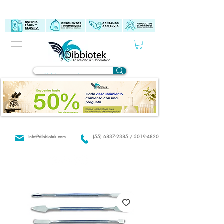
info@dibbiotek.com
(55) 6837-2385 / 5019-4820