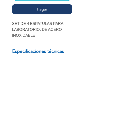
Pagar
SET DE 4 ESPATULAS PARA
LABORATORIO, DE ACERO
INOXIDABLE
MARCA: DIBBIOTEK
Especificaciones técnicas
SET DE 4 ESPATULAS PARA
LABORATORIO, DE ACERO
INOXIDABLE
MARCA: DIBBIOTEK
INSCRÍBETE
Regístrate para recibir
ofertas especiales