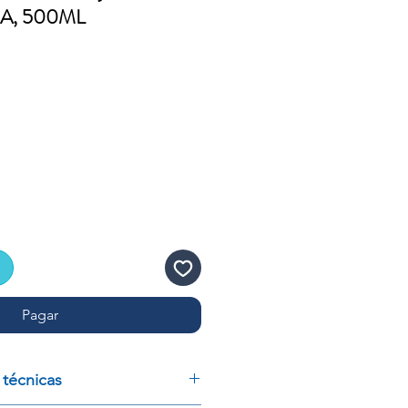
A, 500ML
o
Pagar
 técnicas