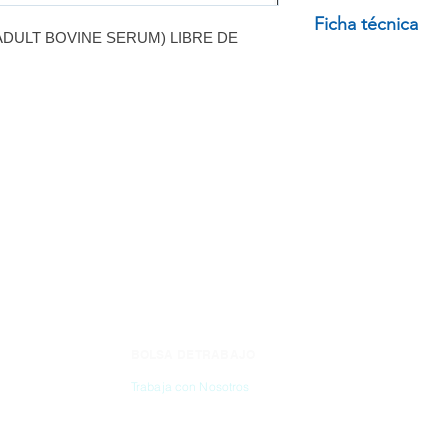
SUERO DE BOVIN
Ficha técnica
DULT BOVINE SERUM) LIBRE DE
SERUM) LIBRE D
Consulta ficha técn
BOLSA DE TRABAJO
CONTÁC
Trabaja con Nosotros