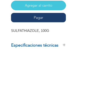
Agregar al carrito
Pagar
SULFATHIAZOLE, 100G
Especificaciones técnicas
SULFATHIAZOLE, 100G
INSCRÍBETE
Regístrate para recibir
ofertas especiales