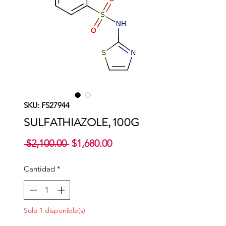
SKU: FS27944
SULFATHIAZOLE, 100G
Precio
Precio
 $2,100.00 
$1,680.00
de
oferta
Cantidad
*
Solo 1 disponible(s)