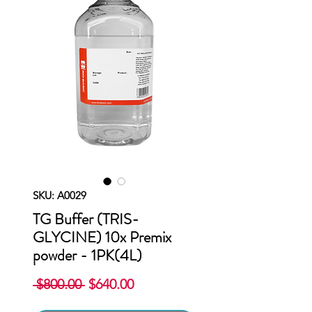
SKU: A0029
TG Buffer (TRIS-
GLYCINE) 10x Premix
powder - 1PK(4L)
Precio
Precio
 $800.00 
$640.00
de