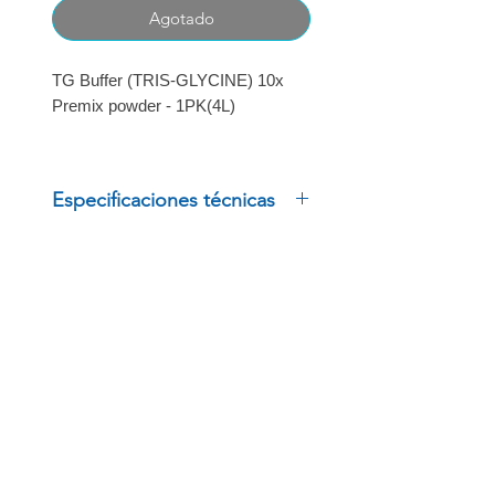
oferta
Agotado
TG Buffer (TRIS-GLYCINE) 10x
Premix powder - 1PK(4L)
MARCA BIOBASIC
Especificaciones técnicas
TG Buffer (TRIS-GLYCINE) 10x
Premix powder - 1PK(4L)
MARCA BIOBASIC
INSCRÍBETE
Regístrate para recibir
ofertas especiales