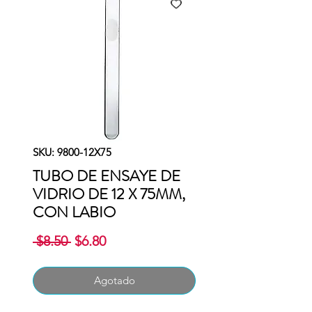
SKU: 9800-12X75
TUBO DE ENSAYE DE
VIDRIO DE 12 X 75MM,
CON LABIO
Precio
Precio
 $8.50 
$6.80
de
oferta
Agotado