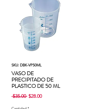
SKU: DBK-VP50ML
VASO DE
PRECIPITADO DE
PLASTICO DE 50 ML
Precio
Precio
 $35.00 
$28.00
de
oferta
Cantidad
*