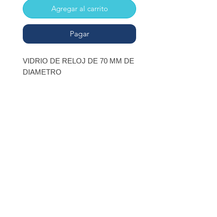
Agregar al carrito
Pagar
VIDRIO DE RELOJ DE 70 MM DE
DIAMETRO
INSCRÍBETE
Regístrate para recibir
ofertas especiales
BOLSA DE TRABAJO
ENLACES RÁPIDOS
PRODUCTOS
Términos y políticas
Trabaja con Nosotros
Outlet