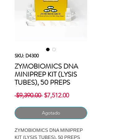
SKU: D4300
ZYMOBIOMICS DNA
MINIPREP KIT (LYSIS
TUBES), 50 PREPS
Precio
Precio
 $9,390.00 
$7,512.00
de
oferta
Agotado
ZYMOBIOMICS DNA MINIPREP
KIT (LYSIS TUBES), 50 PREPS