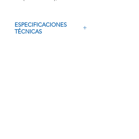
ESPECIFICACIONES
TÉCNICAS
ZYMOBIOMICS DNA MINIPREP
KIT (LYSIS TUBES), 50 PREPS
INSCRÍBETE
Regístrate para recibir
ofertas especiales
BOLSA DE TRABAJO
ENLACES RÁPIDOS
PRODUCTOS
Términos y políticas
Trabaja con Nosotros
Outlet
Aviso de privacidad
Fuerza de ventas
Tienda
Quienes somos