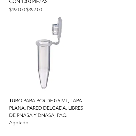
CON 1000 PIEZAS
Precio
Precio de oferta
$490.00
$392.00
TUBO PARA PCR DE 0.5 ML, TAPA
PLANA, PARED DELGADA, LIBRES
DE RNASA Y DNASA, PAQ
Agotado