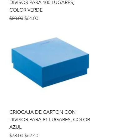
DIVISOR PARA 100 LUGARES,
COLOR VERDE
Precio
Precio de oferta
$80.00
$64.00
CRIOCAJA DE CARTON CON
DIVISOR PARA 81 LUGARES, COLOR
AZUL
Precio
Precio de oferta
$78.00
$62.40