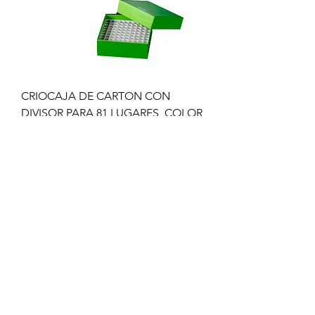
CRIOCAJA DE CARTON CON
DIVISOR PARA 81 LUGARES, COLOR
VERDE
Precio
Precio de oferta
$78.00
$62.40