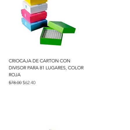
CRIOCAJA DE CARTON CON
DIVISOR PARA 81 LUGARES, COLOR
ROJA
Precio
Precio de oferta
$78.00
$62.40