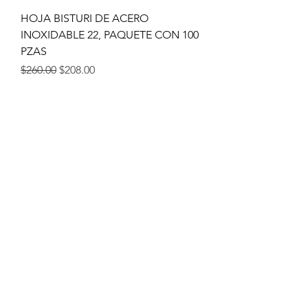
HOJA BISTURI DE ACERO
INOXIDABLE 22, PAQUETE CON 100
PZAS
Precio
Precio de oferta
$260.00
$208.00
HOJA BISTURI DE ACERO
INOXIDABLE # 11, PAQUETE CON