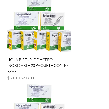
HOJA BISTURI DE ACERO
INOXIDABLE 20 PAQUETE CON 100
PZAS
Precio
Precio de oferta
$260.00
$208.00