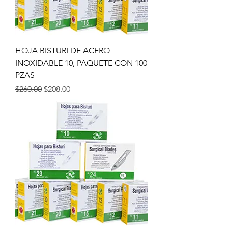
HOJA BISTURI DE ACERO
INOXIDABLE 10, PAQUETE CON 100
PZAS
Precio
Precio de oferta
$260.00
$208.00