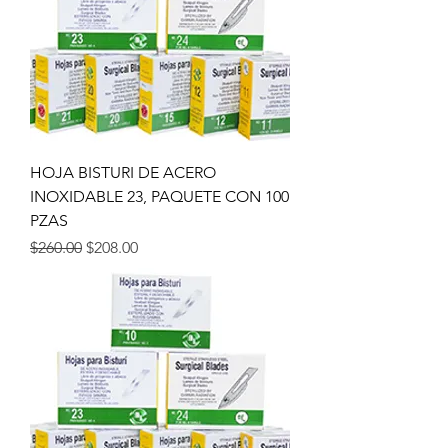
HOJA BISTURI DE ACERO
INOXIDABLE 23, PAQUETE CON 100
PZAS
Precio
Precio de oferta
$260.00
$208.00