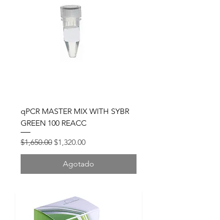
qPCR MASTER MIX WITH SYBR
GREEN 100 REACC
Precio
Precio de oferta
$1,650.00
$1,320.00
Agotado