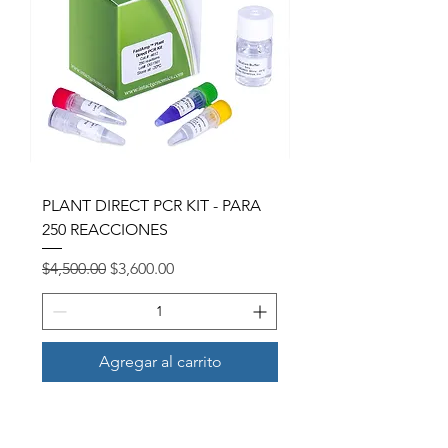
PLANT DIRECT PCR KIT - PARA
250 REACCIONES
Precio
Precio de oferta
$4,500.00
$3,600.00
Agregar al carrito