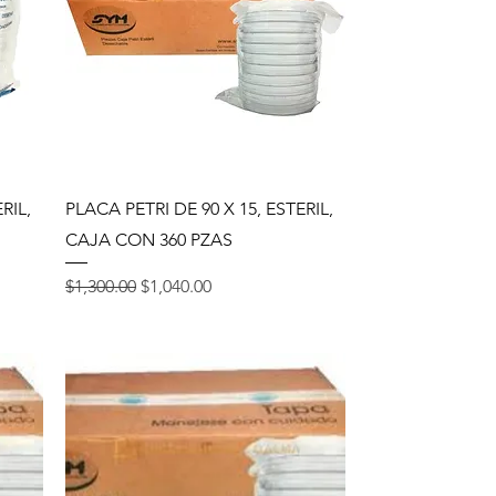
Vista rápida
RIL,
PLACA PETRI DE 90 X 15, ESTERIL,
CAJA CON 360 PZAS
Precio
Precio de oferta
$1,300.00
$1,040.00