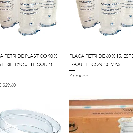
Vista rápida
Vista rápida
A PETRI DE PLASTICO 90 X
PLACA PETRI DE 60 X 15, ESTE
ESTERIL, PAQUETE CON 10
PAQUETE CON 10 PZAS
Agotado
o
Precio de oferta
0
$29.60