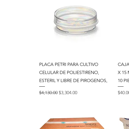
Vista rápida
PLACA PETRI PARA CULTIVO
CAJA
CELULAR DE POLIESTIRENO,
X 15
ESTERIL Y LIBRE DE PIROGENOS,
10 P
Precio
Precio de oferta
Preci
$4,130.00
$3,304.00
$40.0