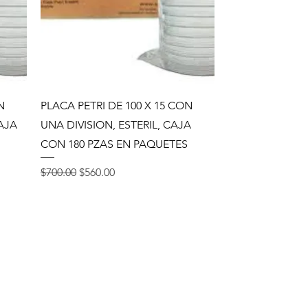
Vista rápida
N
PLACA PETRI DE 100 X 15 CON
CAJA
UNA DIVISION, ESTERIL, CAJA
CON 180 PZAS EN PAQUETES
Precio
Precio de oferta
$700.00
$560.00