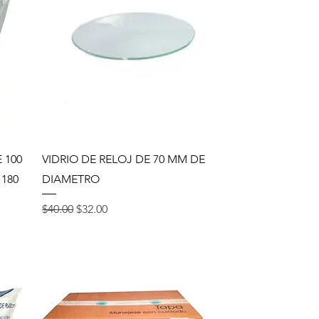
Vista rápida
 100
VIDRIO DE RELOJ DE 70 MM DE
 180
DIAMETRO
Precio
Precio de oferta
$40.00
$32.00