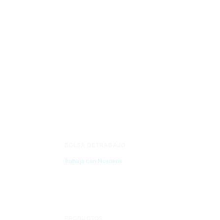
BOLSA DE TRABAJO
CONTÁC
Trabaja con Nosotros
(55) 6837-2
PRODUCTOS