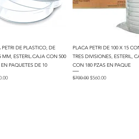
Vista rápida
Vista rápida
 PETRI DE PLASTICO, DE
PLACA PETRI DE 100 X 15 CO
5 MM, ESTERIL.CAJA CON 500
TRES DIVISIONES, ESTERIL, 
 EN PAQUETES DE 10
CON 180 PZAS EN PAQUE
o
Precio
Precio de oferta
0.00
$700.00
$560.00