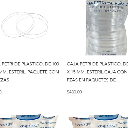
Vista rápida
Vista rápida
 PETRI DE PLASTICO, DE 100
CAJA PETRI DE PLASTICO, DE
 MM, ESTERIL. PAQUETE CON
X 15 MM, ESTERIL.CAJA CON
IEZAS
PZAS EN PAQUETES DE
o
Precio
0
$480.00