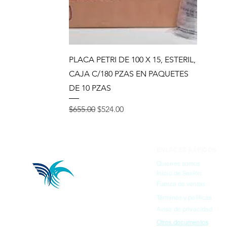
Vista rápida
PLACA PETRI DE 100 X 15, ESTERIL,
CAJA C/180 PZAS EN PAQUETES
DE 10 PZAS
Precio
Precio de oferta
$655.00
$524.00
ENLACES RÁPIDOS
Quienes somos
Inicio de Sesión
Fuerza de ventas
Términos y políticas
Aviso de privacidad
Otros documentos