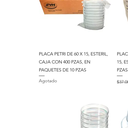
Vista rápida
PLACA PETRI DE 60 X 15, ESTERIL,
PLAC
CAJA CON 400 PZAS, EN
15, 
PAQUETES DE 10 PZAS
PZAS
Agotado
Preci
$37.0