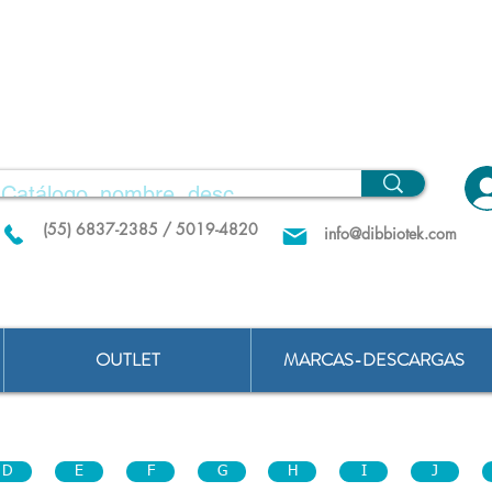
(55) 6837-2385 / 5019-4820
info@dibbiotek.com
OUTLET
MARCAS-DESCARGAS
D
E
F
G
H
I
J