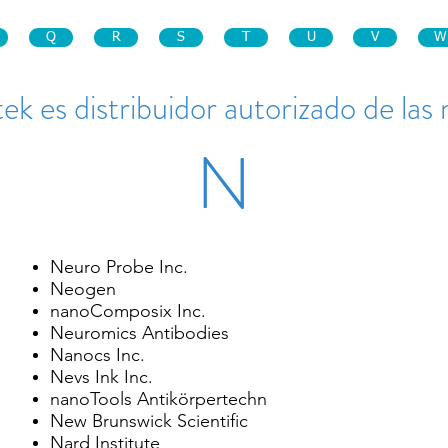
Q
R
S
T
U
V
W
ek es distribuidor autorizado de las
N
Neuro Probe Inc.
Neogen
nanoComposix Inc.
Neuromics Antibodies
Nanocs Inc.
Nevs Ink Inc.
nanoTools Antikörpertechn
New Brunswick Scientific
Nard Institute