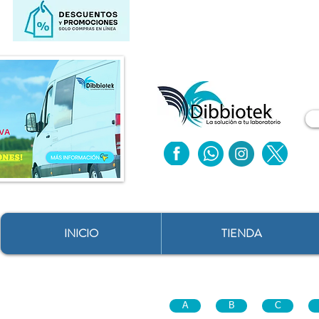
INICIO
TIENDA
A
B
C